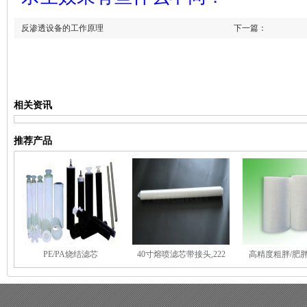
反渗透设备的工作原理
下一篇：
(线绕滤芯)什么是
上一篇：
相关资讯
推荐产品
PE/PA烧结滤芯
40寸熔喷滤芯带接头,222
高精度粗胖/肥胖