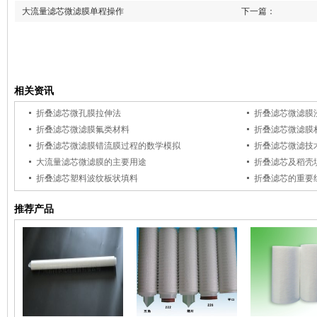
大流量滤芯微滤膜单程操作
下一篇：
没有了
上一篇：
相关资讯
折叠滤芯微孔膜拉伸法
折叠滤芯微滤膜
折叠滤芯微滤膜氟类材料
折叠滤芯微滤膜
折叠滤芯微滤膜错流膜过程的数学模拟
折叠滤芯微滤技
大流量滤芯微滤膜的主要用途
折叠滤芯及稻壳
折叠滤芯塑料波纹板状填料
折叠滤芯的重要
推荐产品