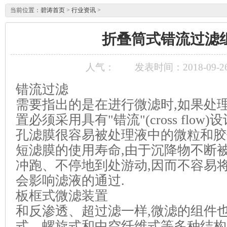
当前位置：
碧涛首页
>
行业资讯
>
折叠筒式错流过滤
人气：
发表时间：2018-09-26 
错流过滤
需要指出的是在进行微滤时,如果处理
置必须采用具有"错流"(cross flow
孔滤膜很容易被
处理液中的微粒和胶
短滤膜的使用寿命,由于沉降物不断
冲跑、不停地到处游动,因而不容易
会影响滤液的通过.
板框式微滤装置
和反渗透、超过滤一样,微滤的组件
式、螺旋式和中空纤维式等多种结构