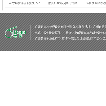
40寸熔喷滤芯带接头,222
微孔折叠滤芯|微孔过滤
高精度粗胖/肥胖
广州碧涛水处理设备有限公司
版权所有 地址：广州市番
电话：020-39116978 官方企业邮箱:bitao@gzbt020.co
广州碧涛
专业生产(供应)多种高品质
过滤器滤芯
产品包括: