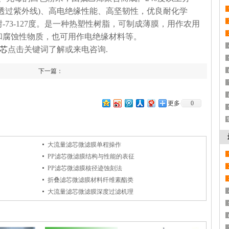
透过紫外线)、高电绝缘性能、高坚韧性，优良耐化学
73-127度。是一种热塑性树脂，可制成薄膜，用作农用
和腐蚀性物质，也可用作电绝缘材料等。
芯
点击关键词了解或来电咨询.
下一篇：
折叠滤芯微滤膜浸入凝胶法
上一篇：
更多
0
大流量滤芯微滤膜单程操作
PP滤芯微滤膜结构与性能的表征
PP滤芯微滤膜核径迹蚀刻法
折叠滤芯微滤膜材料纤维素酯类
大流量滤芯微滤膜深度过滤机理