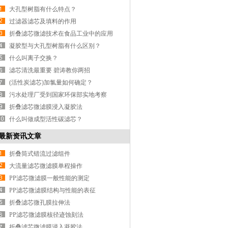
大孔型树脂有什么特点？
过滤器滤芯及填料的作用
折叠滤芯微滤技术在食品工业中的应用
凝胶型与大孔型树脂有什么区别？
什么叫离子交换？
滤芯清洗最重要 碧涛教你两招
(活性炭滤芯)加氯量如何确定？
污水处理厂受到国家环保部实地考察
折叠滤芯微滤膜浸入凝胶法
什么叫做成型活性碳滤芯？
最新资讯文章
折叠筒式错流过滤组件
大流量滤芯微滤膜单程操作
PP滤芯微滤膜一般性能的测定
PP滤芯微滤膜结构与性能的表征
折叠滤芯微孔膜拉伸法
PP滤芯微滤膜核径迹蚀刻法
折叠滤芯微滤膜浸入凝胶法