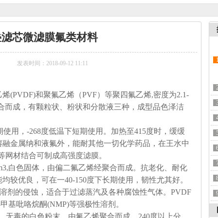
叠滤芯微滤膜氟类材料
发表时间：2018-09-12 11:11
烯(PVDF)和聚氟乙烯（PVF）等聚四氟乙烯,密度为2.1-
乙烯经聚合而成，有颗粒状、粉状和分散液三种，成型品色泽洁
长期使用，-268度低温下短期使用。加热至415度时，缓缓
熔融金属纳和液氟外，能耐其他一切化学药品，在王水中
烯等网材结合可制成高强度滤膜。
7g/cm3,白色固体，由偏二氟乙烯经聚合而成。抗老化、耐化
均较优良，可在一40-150度下长期使用，韧性尤其好。
及溶剂的侵蚀，适合于过滤蒸汽及各种腐蚀性气体。PVDF
-甲基吡咯烷酮(NMP)等强极性溶剂。
,无臭、无毒的白色粉末，由氟乙烯聚合而成。240度以上分