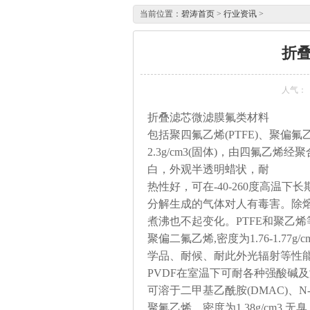
当前位置：
碧涛首页
>
行业资讯
>
折
人气：
折叠滤芯微滤膜氟类材料
包括聚四氟乙烯(PTFE)、聚偏氟乙
2.3g/cm3(固体)，由四氟
白，外观半透明蜡状，耐
热性好，可在-40-260度高温下
分解生成的气体对人有毒害。除
煮沸也不起变化。PTFE和聚乙
聚偏二氟乙烯,密度为1.76-1.7
学品、耐候、耐此外光辐射等性能
PVDF在室温下可耐各种强酸碱
可溶于二甲基乙酰胺(DMAC)、N
聚氟乙烯，密度为1.38g/cm3