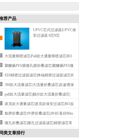
推荐产品
UPVC芯式过滤器|UPVC保
安过滤器 8芯9芯
1
2
大流量熔喷滤芯|Pall款大通量熔喷滤芯|RO
3
聚醚砜PES膜微孔膜折叠滤芯|聚醚砜PES微
4
EDI精密过滤器滤芯|终端精密过滤器滤芯|R
5
3M款大流量滤芯|大流量折叠滤芯|反渗透保
6
pall款大流量滤芯|颇尔款大流量折叠滤芯|
7
派克款大通量滤芯|派克款保安过滤芯|RO反
8
粗胖折叠滤芯|中胖折叠滤芯(外径/直径80m
9
微孔折叠滤芯|微孔过滤器滤芯|精密滤芯常
同类文章排行