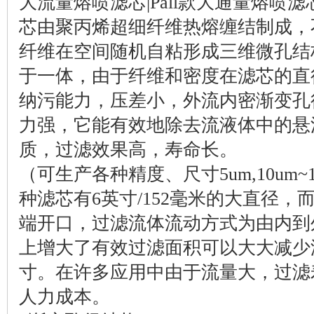
大流量熔喷滤芯|Pall款大通量熔喷
芯由聚丙烯超细纤维热熔缠结制成，
纤维在空间随机自粘形成三维微孔结
于一体，由于纤维和密度在滤芯的直
纳污能力，压差小，外流内密渐变孔
力强，它能有效地除去流液体中的悬
质，过滤效果高，寿命长。
（可生产各种精度、尺寸5um,10um~100
种滤芯有6英寸/152毫米的大直径
端开口，过滤流体流动方式为由内到
上增大了有效过滤面积可以大大减少
寸。在许多应用中由于流量大，过滤
人力成本。