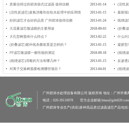
质量信得过的碧涛袋式过滤器 值得信赖
2013-01-14
(活性
(活性炭滤芯)臭氧消毒剂在给水处理中的应用情
2013-01-15
最新报
好的滤芯才会好的品质 广州碧涛值得信赖
2013-01-24
线绕滤
大流量滤芯微滤膜的主要用途
2018-09-03
(折叠
大孔型树脂有什么特点？
2013-02-22
什么叫
(折叠滤芯)紫外线杀菌装置是怎样的？
2013-01-15
凝胶型
PP滤芯微滤膜一般性能的测定
2018-09-18
(线绕
(线绕滤芯)消毒的方法有哪几种？
2013-01-15
反渗透
对离子交换树脂要检测哪些项目？
2013-04-01
(线绕
广州碧涛水处理设备有限公司
版权所有 地址：广州市番
电话：020-39116978 官方企业邮箱:bitao@gzbt020.co
广州碧涛
专业生产(供应)多种高品质
过滤器滤芯
产品包括: