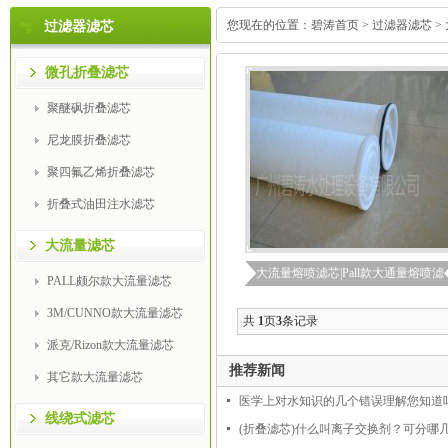
您现在的位置：
碧涛首页
>
过滤器滤芯
>
过滤器滤芯
微孔折叠滤芯
聚醚砜折叠滤芯
尼龙膜折叠滤芯
聚四氟乙烯折叠滤芯
折叠式油田注水滤芯
大流量滤芯
大流量熔喷滤芯|Pall款大通量熔喷滤
PALL颇尔款大流量滤芯
芯|RO反渗透保安过滤器滤芯
3M/CUNNO款大流量滤芯
共
1
页
3
条记录
派克/Rizon款大流量滤芯
推荐新闻
其它款大流量滤芯
医学上对水知识的几个错误理解您知道
线绕式滤芯
(折叠滤芯)什么叫离子交换剂？可分哪