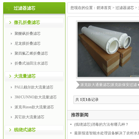
您现在的位置：
碧涛首页
>
过滤器滤芯
>
过滤器滤芯
微孔折叠滤芯
聚醚砜折叠滤芯
尼龙膜折叠滤芯
聚四氟乙烯折叠滤芯
折叠式油田注水滤芯
大流量滤芯
派克款大通量滤芯|派克款保安过滤
PALL颇尔款大流量滤芯
芯|RO反渗透保安过滤器滤芯
3M/CUNNO款大流量滤芯
共
1
页
1
条记录
派克/Rizon款大流量滤芯
推荐新闻
其它款大流量滤芯
(线绕滤芯)消毒的方法有哪几种？
线绕式滤芯
最新报道智能水处理设备解决了农村水