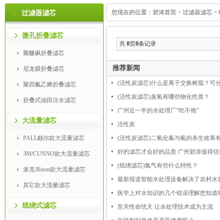
您现在的位置：
碧涛首页
>
过滤器滤芯
>
过滤器滤芯
微孔折叠滤芯
共
0
页
0
条记录
聚醚砜折叠滤芯
推荐新闻
尼龙膜折叠滤芯
(活性炭滤芯)什么是离子交换树脂？可
聚四氟乙烯折叠滤芯
(活性炭滤芯)臭氧有哪些物化性质？
折叠式油田注水滤芯
广州近一半的水处理厂“吃不饱”
大流量滤芯
活性炭
PALL颇尔款大流量滤芯
(活性炭滤芯)二氧化氯与氣的杀生效果
好的滤芯才会好的品质 广州碧涛值得信
3M/CUNNO款大流量滤芯
(线绕滤芯)氯气有些什么特性？
派克/Rizon款大流量滤芯
最新报道智能水处理设备解决了农村水
其它款大流量滤芯
医学上对水知识的几个错误理解您知道
线绕式滤芯
至关性命忧天 让水处理技术成为主流