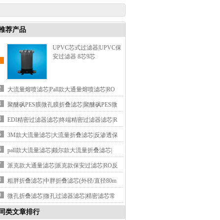
推荐产品
UPVC芯式过滤器|UPVC保
安过滤器 8芯9芯
1
2
大流量熔喷滤芯|Pall款大通量熔喷滤芯|RO
3
聚醚砜PES膜微孔膜折叠滤芯|聚醚砜PES微
4
EDI精密过滤器滤芯|终端精密过滤器滤芯|R
5
3M款大流量滤芯|大流量折叠滤芯|反渗透保
6
pall款大流量滤芯|颇尔款大流量折叠滤芯|
7
派克款大通量滤芯|派克款保安过滤芯|RO反
8
粗胖折叠滤芯|中胖折叠滤芯(外径/直径80m
9
微孔折叠滤芯|微孔过滤器滤芯|精密滤芯常
同类文章排行