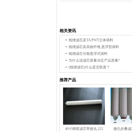
相关资讯
线绕滤芯及TA/PWT立体填料
线绕滤芯及高效纤维,悬浮型填料
线绕滤芯分散悬浮式填料
为什么说滤芯质量决定产品质量?
(线绕滤芯)什么是交联度？
推荐产品
40寸熔喷滤芯带接头,222
微孔折叠滤