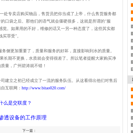
处专卖店购买物品，售货员把你当成了上帝，什么售货服务都
的口袋之后。那他们的语气就会僵硬很多，这就是所谓的“服
感觉。如果用的不好，维修的话又一另一种态度了，这些其实都
钱买罪受”。
务侧更加重要了，质量和服务的好坏，直接影响到水的质量。
，如果长期不更换，水质就会变得很差了。所以笔者提醒大家购买净
的质量，广州碧涛就不错！
建立之初已经成立了一流的服务队伍。从这看得出他们对售后
摘自互联网：
http://www.bitao020.com/
)什么是交联度？
渗透设备的工作原理
下一篇：