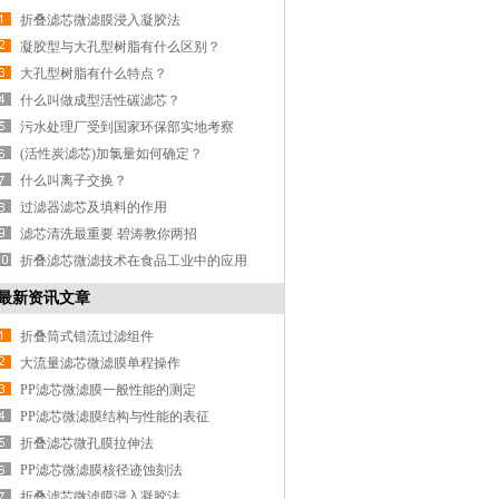
折叠滤芯微滤膜浸入凝胶法
凝胶型与大孔型树脂有什么区别？
大孔型树脂有什么特点？
什么叫做成型活性碳滤芯？
污水处理厂受到国家环保部实地考察
(活性炭滤芯)加氯量如何确定？
什么叫离子交换？
过滤器滤芯及填料的作用
滤芯清洗最重要 碧涛教你两招
折叠滤芯微滤技术在食品工业中的应用
最新资讯文章
折叠筒式错流过滤组件
大流量滤芯微滤膜单程操作
PP滤芯微滤膜一般性能的测定
PP滤芯微滤膜结构与性能的表征
折叠滤芯微孔膜拉伸法
PP滤芯微滤膜核径迹蚀刻法
折叠滤芯微滤膜浸入凝胶法