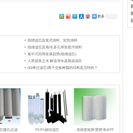
为什么说滤芯质量决定产品质量?
上一篇：
更多
线绕滤芯及笼式填料、软性填料
线绕滤芯及海绵,多孔球形悬浮填料
集中式回用发展趋势(线绕滤芯)
人类源泉之水 解读净水器挑选误区
(钛棒过滤芯)离子交换树脂的结构是怎样的？
芯|微孔过滤
PE/PA烧结滤芯
高精度粗胖/肥胖净水PP