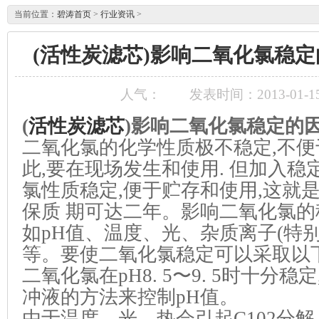
当前位置：
碧涛首页
>
行业资讯
>
(活性炭滤芯)影响二氧化氯稳
人气：
发表时间：2013-01-15 
(
活性炭滤芯
)影响二氧化氯稳定的
二氧化氯的化学性质极不稳定,不便
此,要在现场发生和使用. 但加入稳
氯性质稳定,便于贮存和使用,这就
保质 期可达二年。影响二氧化氯的
如pH值、温度、光、杂质离子(特别
等。要使二氧化氯稳定可以采取以
二氧化氯在pH8. 5〜9. 5时十分
冲液的方法来控制pH值。
由于温度、光、热会引起C102分解