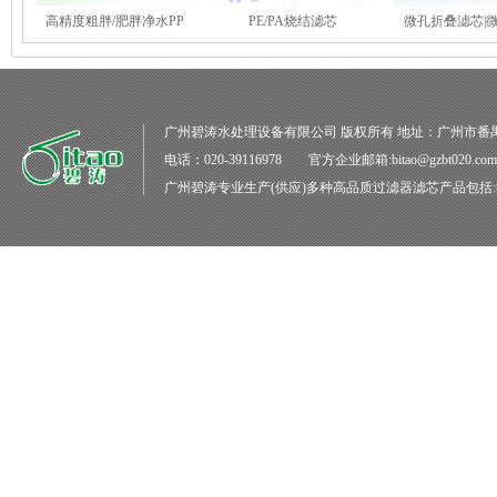
高精度粗胖/肥胖净水PP
PE/PA烧结滤芯
微孔折叠滤芯|
广州碧涛水处理设备有限公司
版权所有 地址：广州市番
电话：020-39116978 官方企业邮箱:bitao@gzbt020.co
广州碧涛
专业生产(供应)多种高品质
过滤器滤芯
产品包括: