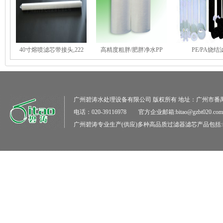
40寸熔喷滤芯带接头,222
高精度粗胖/肥胖净水PP
PE/PA烧结
广州碧涛水处理设备有限公司
版权所有 地址：广州市番
电话：020-39116978 官方企业邮箱:bitao@gzbt020.co
广州碧涛
专业生产(供应)多种高品质
过滤器滤芯
产品包括: