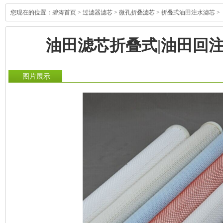
您现在的位置：
碧涛首页
>
过滤器滤芯
>
微孔折叠滤芯
>
折叠式油田注水滤芯
>
油田滤芯折叠式|油田回注
图片展示