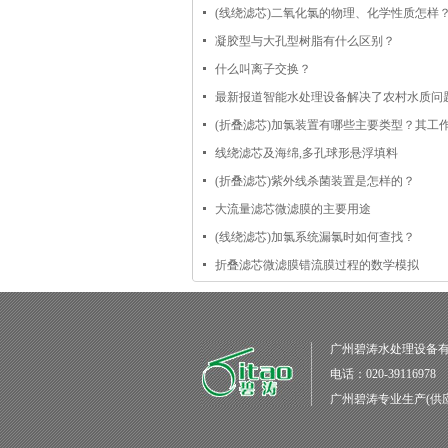
(线绕滤芯)二氧化氯的物理、化学性质怎样
凝胶型与大孔型树脂有什么区别？
什么叫离子交换？
最新报道智能水处理设备解决了农村水质问
(折叠滤芯)加氯装置有哪些主要类型？其工
线绕滤芯及海绵,多孔球形悬浮填料
(折叠滤芯)紫外线杀菌装置是怎样的？
大流量滤芯微滤膜的主要用途
(线绕滤芯)加氯系统漏氯时如何查找？
折叠滤芯微滤膜错流膜过程的数学模拟
广州碧涛水处理设备
电话：020-39116978
广州碧涛
专业生产(供