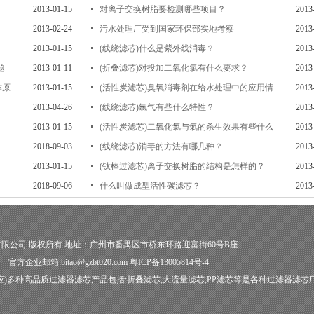
？
2013-01-15
对离子交换树脂要检测哪些项目？
2013
2013-02-24
污水处理厂受到国家环保部实地考察
2013
2013-01-15
(线绕滤芯)什么是紫外线消毒？
2013
题
2013-01-11
(折叠滤芯)对投加二氧化氯有什么要求？
2013
作原
2013-01-15
(活性炭滤芯)臭氧消毒剂在给水处理中的应用情
2013
2013-04-26
(线绕滤芯)氯气有些什么特性？
2013
2013-01-15
(活性炭滤芯)二氧化氯与氣的杀生效果有些什么
2013
2018-09-03
(线绕滤芯)消毒的方法有哪几种？
2013
2013-01-15
(钛棒过滤芯)离子交换树脂的结构是怎样的？
2013
2018-09-06
什么叫做成型活性碳滤芯？
2013
有限公司
版权所有 地址：广州市番禺区市桥东环路迎富街60号B座
 官方企业邮箱:bitao@gzbt020.com
粤ICP备13005814号-4
应)多种高品质
过滤器滤芯
产品包括:
折叠滤芯
,
大流量滤芯
,
PP滤芯
等是各种过滤器
滤芯